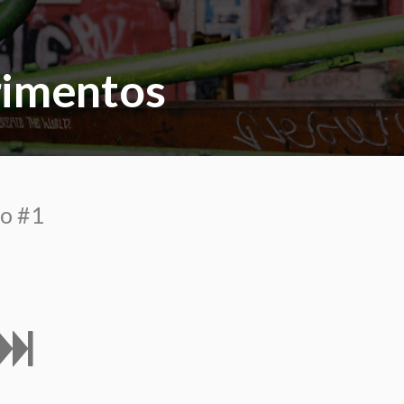
rimentos
o #1